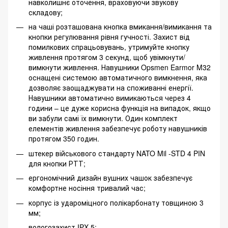
навколишнє оточення, враховуючи звукову
складову;
на чаші розташована кнопка вмикання/вимикання та
кнопки регулювання рівня гучності. Захист від
помилкових спрацьовувань, утримуйте кнопку
живлення протягом 3 секунд, щоб увімкнути/
вимкнути живлення. Навушники Opsmen Earmor M32
оснащені системою автоматичного вимкнення, яка
дозволяє заощаджувати на споживанні енергії.
Навушники автоматично вимикаються через 4
години – це дуже корисна функція на випадок, якщо
ви забули самі їх вимкнути. Один комплект
елементів живлення забезпечує роботу навушників
протягом 350 годин.
штекер військового стандарту NATO Mil -STD 4 PIN
для кнопки РТТ;
ергономічний дизайн вушних чашок забезпечує
комфортне носіння тривалий час;
корпус із удароміцного полікарбонату товщиною 3
мм;
вологозахист IPX-5;