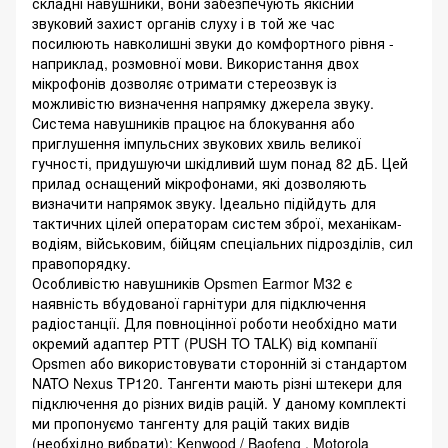
складні навушники, вони забезпечують якісний
звуковий захист органів слуху і в той же час
посилюють навколишні звуки до комфортного рівня -
наприклад, розмовної мови. Використання двох
мікрофонів дозволяє отримати стереозвук із
можливістю визначення напрямку джерела звуку.
Система навушників працює на блокування або
приглушення імпульсних звукових хвиль великої
гучності, придушуючи шкідливий шум понад 82 дБ. Цей
прилад оснащений мікрофонами, які дозволяють
визначити напрямок звуку. Ідеально підійдуть для
тактичних цілей операторам систем зброї, механікам-
водіям, військовим, бійцям спеціальних підрозділів, сил
правопорядку.
Особливістю навушників Opsmen Earmor M32 є
наявність вбудованої гарнітури для підключення
радіостанції. Для повноцінної роботи необхідно мати
окремий адаптер PTT (PUSH TO TALK) від компанії
Opsmen або використовувати сторонній зі стандартом
NATO Nexus TP120. Тангенти мають різні штекери для
підключення до різних видів рацій. У даному комплекті
ми пропонуємо тангенту для рацій таких видів
(необхідно вибрати): Kenwood / Baofeng , Motorola