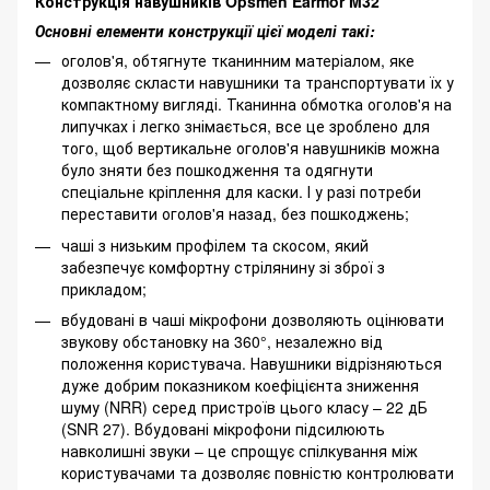
Конструкція навушників Opsmen Earmor M32
Основні елементи конструкції цієї моделі такі:
оголов'я, обтягнуте тканинним матеріалом, яке
дозволяє скласти навушники та транспортувати їх у
компактному вигляді. Тканинна обмотка оголов'я на
липучках і легко знімається, все це зроблено для
того, щоб вертикальне оголов'я навушників можна
було зняти без пошкодження та одягнути
спеціальне кріплення для каски. І у разі потреби
переставити оголов'я назад, без пошкоджень;
чаші з низьким профілем та скосом, який
забезпечує комфортну стрілянину зі зброї з
прикладом;
вбудовані в чаші мікрофони дозволяють оцінювати
звукову обстановку на 360°, незалежно від
положення користувача. Навушники відрізняються
дуже добрим показником коефіцієнта зниження
шуму (NRR) серед пристроїв цього класу – 22 дБ
(SNR 27). Вбудовані мікрофони підсилюють
навколишні звуки – це спрощує спілкування між
користувачами та дозволяє повністю контролювати