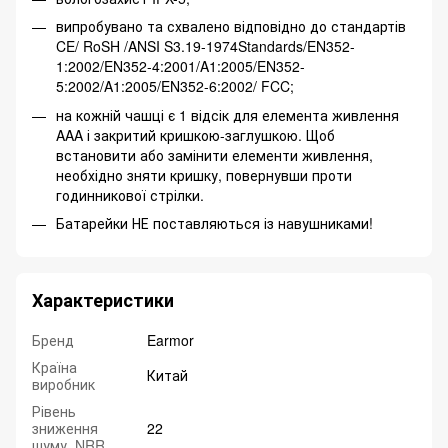
випробувано та схвалено відповідно до стандартів
CE/ RoSH /ANSI S3.19-1974Standards/EN352-
1:2002/EN352-4:2001/A1:2005/EN352-
5:2002/A1:2005/EN352-6:2002/ FCC;
на кожній чашці є 1 відсік для елемента живлення
AAA і закритий кришкою-заглушкою. Щоб
встановити або замінити елементи живлення,
необхідно зняти кришку, повернувши проти
годинникової стрілки.
Батарейки НЕ поставляються із навушниками!
Характеристики
Бренд
Earmor
Країна
Китай
виробник
Рівень
зниження
22
шуму, NRR