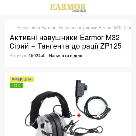
Навушники Earmor
Активні навушники Earmor M32 Сірий 
Активні навушники Earmor M32
Сірий + Тангента до рації ZP125
Артикул:
15024ptt
Написати відгук
КРАЩА ЦІНА
−39%