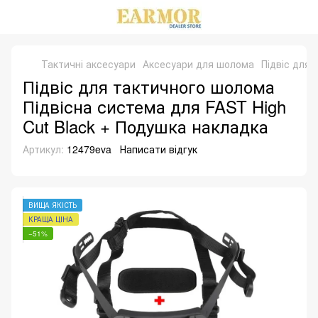
Тактичні аксесуари
Аксесуари для шолома
Підвіс для 
Підвіс для тактичного шолома
Підвісна система для FAST High
Cut Black + Подушка накладка
Артикул:
12479eva
Написати відгук
ВИЩА ЯКІСТЬ
КРАЩА ЦІНА
−51%