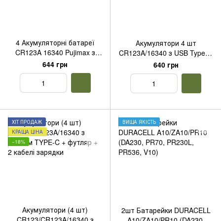
4 Акумуляторні батареї
Акумулятори 4 шт
CR123A 16340 Pujimax з
CR123A/16340 з USB Type-C
USB TYPE-C + 2 кейса + 2
2550mWh + 2 кабелі + 2
644 грн
640 грн
кабеля, Green
футляра, Blue
ХІТ ПРОДАЖ
ВИЩА ЯКІСТЬ
КРАЩА ЦІНА
−18%
Акумулятори (4 шт)
2шт Батарейки DURACELL
CR123/CR123A/16340 з
A10/ZA10/PR10 (DA230,