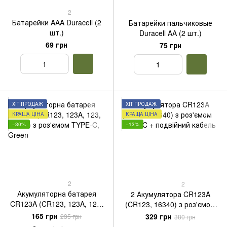
2
Батарейки AAA Duracell (2
Батарейки пальчиковые
шт.)
Duracell AA (2 шт.)
69 грн
75 грн
ХІТ ПРОДАЖ
ХІТ ПРОДАЖ
КРАЩА ЦІНА
КРАЩА ЦІНА
−30%
−13%
2
2
Акумуляторна батарея
2 Акумулятора CR123A
CR123A (CR123, 123A, 123,
(CR123, 16340) з роз'ємом
16340) з роз'ємом TYPE-C,
TYPE-C + подвійний кабель
165 грн
329 грн
235 грн
380 грн
Green