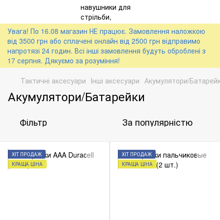
Увага! По 16.08 магазин НЕ працює. Замовлення наложкою
від 3500 грн або сплачені онлайн від 2500 грн відправимо
напротязі 24 годин. Всі інші замовлення будуть оброблені з
17 серпня. Дякуємо за розуміння!
Тактичні аксесуари
Інші аксесуари
Акумулятори/Батарей
Акумулятори/Батарейки
Фільтр
За популярністю
ХІТ ПРОДАЖ
ХІТ ПРОДАЖ
КРАЩА ЦІНА
КРАЩА ЦІНА