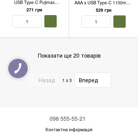
USB Type-C Pujimax
AAA з USB Type-C 1100mWh
1100mWh 1.5V Li-ion (2 шт +
Pujimax 1.5V (4 шт + кабель
271 грн
529 грн
кабель) Black
+ кейс) Black
Показати ще 20 товарів
Назад
Вперед
1
з 3
098 555-55-21
Контактна інформація