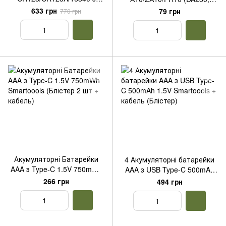
входом TYPE-C + футляр +
PR70, PR230L, PR536, V10)
633 грн
79 грн
770 грн
2 кабелі зарядки
Акумуляторні Батарейки
4 Акумуляторні батарейки
AAA з Type-C 1.5V 750mWh
AAA з USB Type-C 500mAh
Smartoools (Блістер 2 шт +
1.5V Smartoools + кабель
266 грн
494 грн
кабель)
(Блістер)