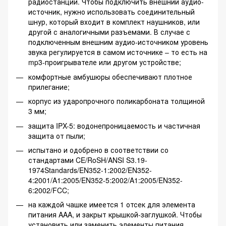
радиостанции. Чтобы подключить внешний аудио-
источник, нужно использовать соединительный
шнур, который входит в комплект наушников, или
другой с аналогичными разъемами. В случае с
подключенным внешним аудио-источником уровень
звука регулируется в самом источнике – то есть на
mp3-проигрывателе или другом устройстве;
комфортные амбушюры обеспечивают плотное
прилегание;
корпус из ударопрочного поликарбоната толщиной
3 мм;
защита IPX-5: водонепроницаемость и частичная
защита от пыли;
испытано и одобрено в соответствии со
стандартами CE/RoSH/ANSI S3.19-
1974Standards/EN352-1:2002/EN352-
4:2001/A1:2005/EN352-5:2002/A1:2005/EN352-
6:2002/FCC;
на каждой чашке имеется 1 отсек для элемента
питания AAA, и закрыт крышкой-заглушкой. Чтобы
установить или заменить элементы питания,