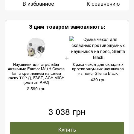
В избранное
К сравнению
З цим товаром замовляють:
Наушники для стрельбы
Сумка чехол для складных
Активные Earmor M31H Coyote
противошумных наушников
А
Tan с креплением на шлем
на пояс, Silenta Black
каску ТОР-Д, FAST, ACH MICH
к
439 грн
(рельсы ARC)
2 599 грн
3 038 грн
Купить