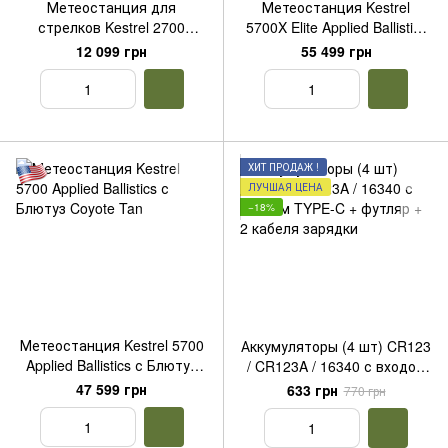
Метеостанция для
Метеостанция Kestrel
стрелков Kestrel 2700
5700X Elite Applied Ballistics
Ballistics Coyote TAN
Bluetooth Coyote TAN
12 099 грн
55 499 грн
ХИТ ПРОДАЖ !
ЛУЧШАЯ ЦЕНА
−18%
Метеостанция Kestrel 5700
Аккумуляторы (4 шт) CR123
Applied Ballistics с Блютуз
/ CR123A / 16340 с входом
Coyote Tan
TYPE-C + футляр + 2 кабеля
47 599 грн
633 грн
770 грн
зарядки