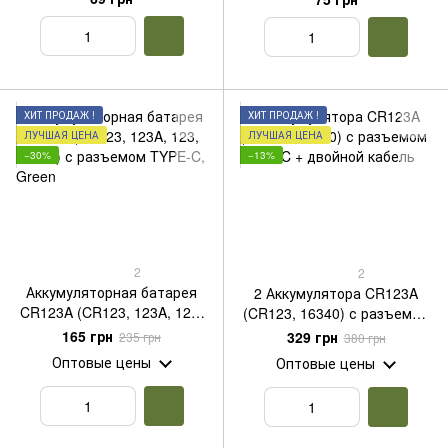
ХИТ ПРОДАЖ !
ХИТ ПРОДАЖ !
ЛУЧШАЯ ЦЕНА
ЛУЧШАЯ ЦЕНА
−30%
−13%
2
2
Аккумуляторная батарея
2 Аккумулятора CR123A
CR123A (CR123, 123A, 123,
(CR123, 16340) с разъемом
16340) с разъемом TYPE-C,
TYPE-C + двойной кабель
165 грн
329 грн
235 грн
380 грн
Green
Оптовые цены
Оптовые цены