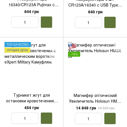
16340/CR123A Pujimax с
CR123A/16340 с USB Type-C
USB TYPE-C + 2 кейса + 2
2550mWh + 2 кабеля + 2
644 грн
640 грн
кабеля, Green
футляра, Blue
ТОП КАЧЕСТВО
ЛУЧШАЯ ЦЕНА
−10%
Турникет жгут для
Магнифер оптический
остановки кровотечения с
Увеличитель Holosun HM3X
металлическим воротком
3x
454 грн
14 849 грн
16 555 грн
eXpert Military Камуфляж