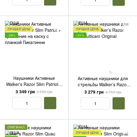
ЛУЧШАЯ ЦЕНА
ЛУЧШАЯ ЦЕНА
−26%
−31%
5
Наушники Активные
Активные наушники для
Walker's Razor Slim Patriot +
стрельбы Walker’s Razor
крепление на каску с
Slim Multicam Original
3 349 грн
3 279 грн
4 550 грн
4 750 грн
планкой Пикатинни
ОРИГИНАЛ
ЛУЧШАЯ ЦЕНА