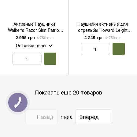
Активные Наушники
Наушники активные для
Walker's Razor Slim Patriot
стрельбы Howard Leight
Green (Оригинал)
Impact Sport + крепление на
2 995 грн
4 249 грн
4 750 грн
4 750 грн
шлем каску с рельсами
Оптовые цены
ARC
Показать еще 20 товаров
Назад
Вперед
1
из 8