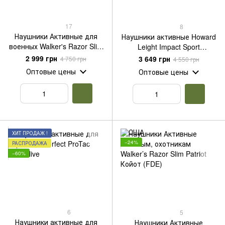
17
8
Наушники Активные для
Наушники активные Howard
военных Walker's Razor Slim
Leight Impact Sport
Patriot Olive, США
Наушники Импакт Спорт R-
2 999 грн
3 649 грн
4 750 грн
4 550 грн
01526 (США)
Оптовые цены
Оптовые цены
ХИТ ПРОДАЖ !
−24%
РАСПРОДАЖА
−60%
6
5
Наушники активные для
Наушники Активные