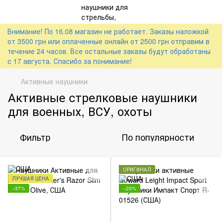
Внимание! По 16.08 магазин не работает. Заказы наложкой
от 3500 грн или оплаченные онлайн от 2500 грн отправим в
течение 24 часов. Все остальные заказы будут обработаны
с 17 августа. Спасибо за понимание!
Активные наушники
Активные стрелковые наушники
для военных, ВСУ, охоты
Фильтр
По популярности
ОРИГИНАЛ
ЛУЧШАЯ ЦЕНА
−37%
−20%