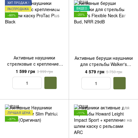
ХИТ ПРОДАЖ !
ВИДЕО
РАСПРОДАЖА
−20%
−60%
Активные наушники
Активные беруши наушники
стрелковые с креплением
для стрельбы Walker's
на шлем каску ProTac Plus
Flexible Neck Ear Bud, NRR
1 599 грн
4 579 грн
3 999 грн
5 750 грн
Black
29dB
ЛУЧШАЯ ЦЕНА
−11%
−37%