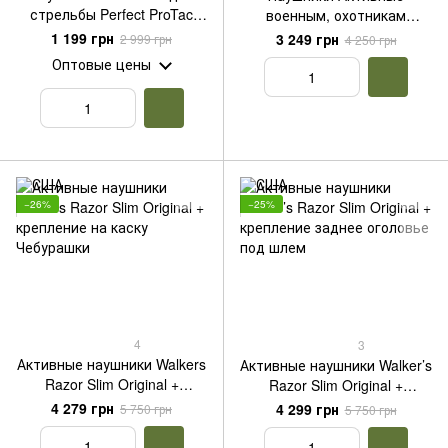
стрельбы Perfect ProTac
военным, охотникам
Plus Olive
Walker’s Razor Slim Patriot
1 199 грн
3 249 грн
2 999 грн
4 250 грн
Койот (FDE)
Оптовые цены
−26%
−25%
4
3
Активные наушники Walkers
Активные наушники Walker’s
Razor Slim Original +
Razor Slim Original +
крепление на каску
крепление заднее оголовье
4 279 грн
4 299 грн
5 750 грн
5 750 грн
Чебурашки
под шлем