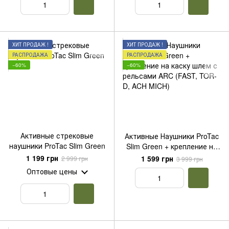
ХИТ ПРОДАЖ !
ХИТ ПРОДАЖ !
РАСПРОДАЖА
РАСПРОДАЖА
−60%
−60%
Активные стрековые
Активные Наушники ProTac
наушники ProTac Slim Green
Slim Green + крепление на
каску шлем с рельсами
1 199 грн
1 599 грн
2 999 грн
3 999 грн
ARC (FAST, TOR-D, ACH
Оптовые цены
MICH)