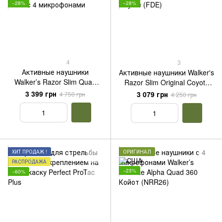
−28%
−28%
4
3
Активные наушники
Активные наушники Walker's
Walker’s Razor Slim Quad
Razor Slim Original Coyote
Black с 4 микрофонами
(FDE)
3 399 грн
3 079 грн
4 750 грн
4 250 грн
ХИТ ПРОДАЖ !
ОРИГИНАЛ
РАСПРОДАЖА
−23%
−60%