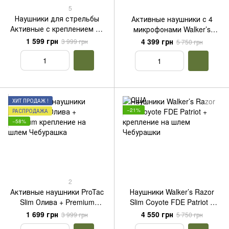
5
Наушники для стрельбы
Активные наушники с 4
Активные с креплением на
микрофонами Walker’s
шлем каску Perfect ProTac
Ultimate Alpha Quad 360
1 599 грн
4 399 грн
3 999 грн
5 750 грн
Plus
Койот (NRR26)
ХИТ ПРОДАЖ !
−21%
РАСПРОДАЖА
−58%
2
Активные наушники ProTac
Наушники Walker’s Razor
Slim Олива + Premium
Slim Coyote FDE Patriot +
крепление на шлем
крепление на шлем
1 699 грн
4 550 грн
3 999 грн
5 750 грн
Чебурашка
Чебурашки