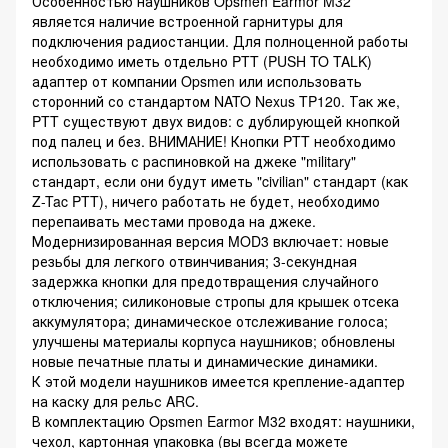
Особенностью наушников Opsmen Earmor M32
является наличие встроенной гарнитуры для
подключения радиостанции. Для полноценной работы
необходимо иметь отдельно PTT (PUSH TO TALK)
адаптер от компании Opsmen или использовать
сторонний со стандартом NATO Nexus TP120. Так же,
PTT существуют двух видов: с дублирующей кнопкой
под палец и без. ВНИМАНИЕ! Кнопки PTT необходимо
использовать с распиновкой на джеке "military"
стандарт, если они будут иметь "civilian" стандарт (как
Z-Tac PTT), ничего работать не будет, необходимо
перепаивать местами провода на джеке.
Модернизированная версия MOD3 включает: новые
резьбы для легкого отвинчивания; 3-секундная
задержка кнопки для предотвращения случайного
отключения; силиконовые стропы для крышек отсека
аккумулятора; динамическое отслеживание голоса;
улучшены материалы корпуса наушников; обновлены
новые печатные платы и динамические динамики.
К этой модели наушников имеется крепление-адаптер
на каску для рельс ARC.
В комплектацию Opsmen Earmor M32 входят: наушники,
чехол, картонная упаковка (вы всегда можете