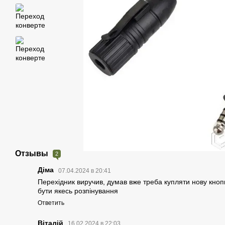
Отзывы
2
Діма
07.04.2024 в 20:41
Перехідник виручив, думав вже треба купляти нову кноп
бути якесь розпінування
Ответить
Віталій
16.02.2024 в 22:03