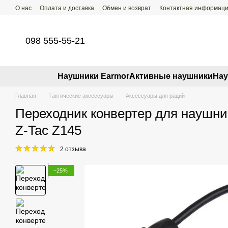
Перейти к основному контенту
О нас
Оплата и доставка
Обмен и возврат
Контактная информац
098 555-55-21
Наушники Earmor
Активные наушники
Нау
Главная
Тактические аксессуары
Аксессуары для раций
Переходник конвертер для наушников 
Z-Tac Z145
2 отзыва
−25%