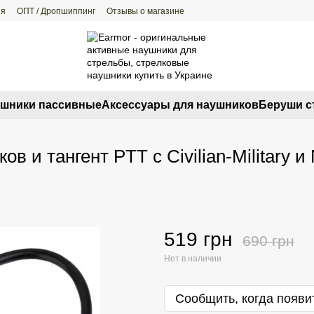
ия
ОПТ / Дропшиппинг
Отзывы о магазине
шники пассивные
Аксессуары для наушников
Беруши с
и тангент PTT с Civilian-Military и M
519 грн
690 грн
Нет в наличии
Сообщить, когда появи