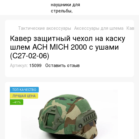
Тактические аксессуары
Аксессуары для шлема
Кавер
Кавер защитный чехол на каску
шлем ACH MICH 2000 с ушами
(C27-02-06)
Артикул:
15099
Оставить отзыв
ТОП КАЧЕСТВО
ЛУЧШАЯ ЦЕНА
−41%