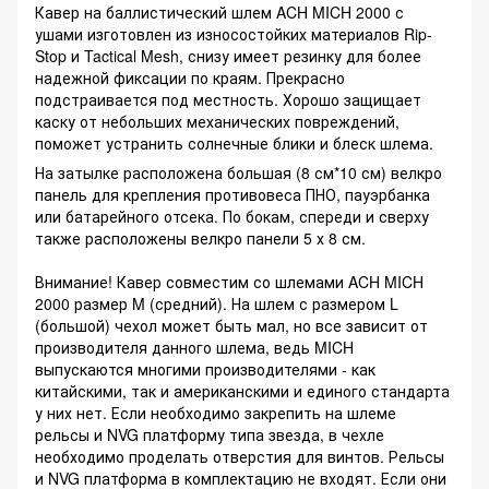
Кавер на баллистический шлем ACH MICH 2000 с
ушами изготовлен из износостойких материалов Rip-
Stop и Tactical Mesh, снизу имеет резинку для более
надежной фиксации по краям. Прекрасно
подстраивается под местность. Хорошо защищает
каску от небольших механических повреждений,
поможет устранить солнечные блики и блеск шлема.
На затылке расположена большая (8 см*10 см) велкро
панель для крепления противовеса ПНО, пауэрбанка
или батарейного отсека. По бокам, спереди и сверху
также расположены велкро панели 5 х 8 см.
Внимание! Кавер совместим со шлемами ACH MICH
2000 размер M (средний). На шлем с размером L
(большой) чехол может быть мал, но все зависит от
производителя данного шлема, ведь MICH
выпускаются многими производителями - как
китайскими, так и американскими и единого стандарта
у них нет. Если необходимо закрепить на шлеме
рельсы и NVG платформу типа звезда, в чехле
необходимо проделать отверстия для винтов. Рельсы
и NVG платформа в комплектацию не входят. Если они