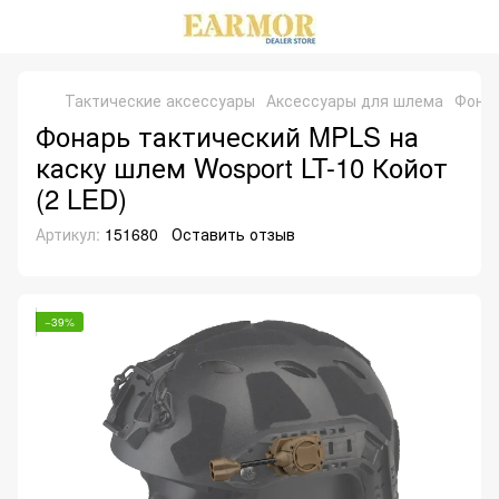
Тактические аксессуары
Аксессуары для шлема
Фонар
Фонарь тактический MPLS на
каску шлем Wosport LT-10 Койот
(2 LED)
Артикул:
151680
Оставить отзыв
−39%