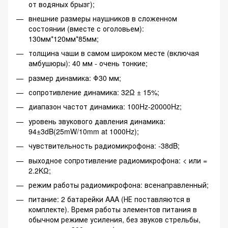
от водяных брызг);
внешние размеры наушников в сложенном
состоянии (вместе с оголовьем):
130мм*120мм*85мм;
толщина чаши в самом широком месте (включая
амбушюры): 40 мм - очень тонкие;
размер динамика: Φ30 мм;
сопротивление динамика: 32Ω ± 15%;
диапазон частот динамика: 100Hz-20000Hz;
уровень звукового давления динамика:
94±3dB(25mW/10mm at 1000Hz);
чувствительность радиомикрофона: -38dB;
выходное сопротивление радиомикрофона: < или =
2.2KΩ;
режим работы радиомикрофона: всенаправленный;
питание: 2 батарейки AAA (НЕ поставляются в
комплекте). Время работы элементов питания в
обычном режиме усиления, без звуков стрельбы,