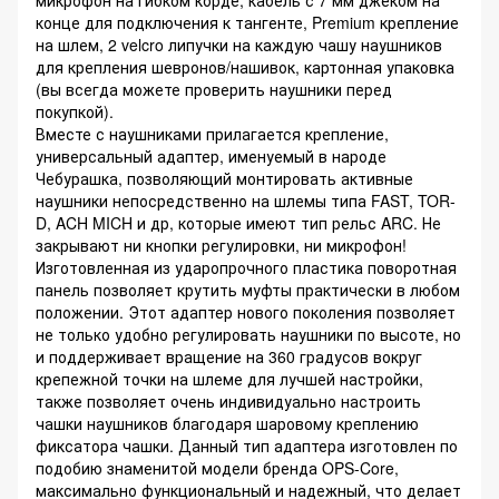
микрофон на гибком корде, кабель с 7 мм джеком на
конце для подключения к тангенте, Premium крепление
на шлем, 2 velcro липучки на каждую чашу наушников
для крепления шевронов/нашивок, картонная упаковка
(вы всегда можете проверить наушники перед
покупкой).
Вместе с наушниками прилагается крепление,
универсальный адаптер, именуемый в народе
Чебурашка, позволяющий монтировать активные
наушники непосредственно на шлемы типа FAST, TOR-
D, ACH MICH и др, которые имеют тип рельс ARC. Не
закрывают ни кнопки регулировки, ни микрофон!
Изготовленная из ударопрочного пластика поворотная
панель позволяет крутить муфты практически в любом
положении. Этот адаптер нового поколения позволяет
не только удобно регулировать наушники по высоте, но
и поддерживает вращение на 360 градусов вокруг
крепежной точки на шлеме для лучшей настройки,
также позволяет очень индивидуально настроить
чашки наушников благодаря шаровому креплению
фиксатора чашки. Данный тип адаптера изготовлен по
подобию знаменитой модели бренда OPS-Core,
максимально функциональный и надежный, что делает