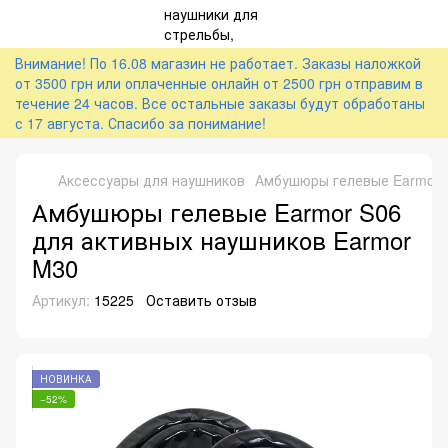
Внимание! По 16.08 магазин не работает. Заказы наложкой
от 3500 грн или оплаченные онлайн от 2500 грн отправим в
течение 24 часов. Все остальные заказы будут обработаны
с 17 августа. Спасибо за понимание!
Аксессуары для наушников
Амбушюры гелевые Earmor 
Амбушюры гелевые Earmor S06
для активных наушников Earmor
M30
Артикул:
15225
Оставить отзыв
НОВИНКА
−52%