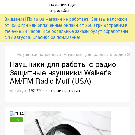
Внимание! По 16.08 магазин не работает. Заказы наложкой
от 3500 грн или оплаченные онлайн от 2500 грн отправим в
течение 24 часов. Все остальные заказы будут обработаны
с 17 августа. Спасибо за понимание!
Наушники пассивные
Наушники для работы с радио Защ
Наушники для работы с радио
Защитные наушники Walker's
AM/FM Radio Muff (USA)
Артикул:
152270
Оставить отзыв
−28%