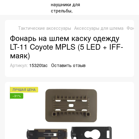
Тактические аксессуары
Аксессуары для шлема
Фонар
Фонарь на шлем каску одежду
LT-11 Coyote MPLS (5 LED + IFF-
маяк)
Артикул:
15320tac
Оставить отзыв
ЛУЧШАЯ ЦЕНА
−31%