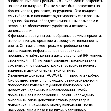
аналогов, имеющих рельсы ARC, либо можно закрепить
на шлем на липучке. Так же может быть закреплен на
бронежилетах, рюкзаках, нагрудниках. Это придает
ему гибкость и позволяет адаптировать его к разным
задачам. Фонарик обладает компактным размером и
весом, что обеспечивает удобство и легкость
использования.
В фонарике доступны разнообразные режимы яркости,
включая низкую, среднюю и высокую интенсивность
света. Он также имеет режим стробоскопа для
сигнализации, инфракрасное подсветку для
невидимого наблюдения и даже отдельный IFF-маячок
свой-чужой (IFF), который упрощает распознавание
союзных сил с помощью дронов, устройств ночного
видения, и другой специальной оптики.
Управление фонарем TACWAR LT-11 просто и удобно.
Оно осуществляется с помощью резиновой кнопки и
поворотного колеса с функцией блокировки, что
делает его надежным в использовании. Чтобы
поменять цвет в положении C (colour) необходимо
выполнить такие действия: ставим регулятор в
положение С, нажимаем кнопку включения. После
нажимаем еще 4 раза и на пятый удерживаем