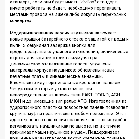
стандарт, если они будут иметь "civilian" стандарт,
ничего работать не будет, необходимо перепаивать
местами провода на джеке либо докупить переходник-
конвертер.
Модернизированная версия наушников включает:
новые крышки батарейного отсека с защитой от воды и
пыли; 3-секундная задержка кнопки для
предотвращения случайного отключения; силиконовые
стропы для крышек отсека аккумулятора;
динамическое отслеживание голоса; улучшены
материалы корпуса наушников; обновлены новые
печатные платы и динамические динамики.
В комплекте идут оригинальные крепления на шлем
Чебурашки, которые устанавливаются
непосредственно на шлемы типа FAST, TOR-D, ACH
MICH и др, имеющие тип рельс ARC. Изготовленная из
ударопрочного пластика поворотная панель позволяет
крутить муфты практически в любом положении. Этот
адаптер нового поколения позволяет не только удобно
регулировать наушники как по высоте, но и отлично
прижимает чаши наушников к ушам. Поддерживает
вращение на 360 градусов вокруг крепежной точки на