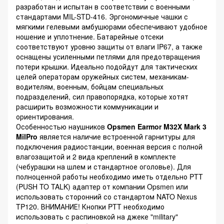
разработан и испытан в соответствии с военными
стандартами MIL-STD-416. Эргономичные чашки с
мягкими гелевыми амбушюрами обеспечивают удобное
ношение и уплотнение. Батарейные отсеки
соответствуют уровню защиты от влаги IP67, а также
оснащены усиленными петлями для предотвращения
потери крышки. Идеально подойдут для тактических
целей операторам оружейных систем, механикам-
водителям, военным, бойцам специальных
подразделений, сил правопорядка, которые хотят
расширить возможности коммуникации и
ориентирования.
Особенностью наушников
Opsmen Earmor M32X Mark 3
MilPro
является наличие встроенной гарнитуры для
подключения радиостанции, военная версия с полной
влагозащитой и 2 вида креплений в комплекте
(чебурашки на шлем и стандартное оголовье). Для
полноценной работы необходимо иметь отдельно PTT
(PUSH TO TALK) адаптер от компании Opsmen или
использовать сторонний со стандартом NATO Nexus
TP120. ВНИМАНИЕ! Кнопки PTT необходимо
использовать с распиновкой на джеке "military"