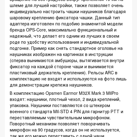
шлеме для лучшей настройки, также позволяет очень
индивидуально настроить чашки наушников благодаря
шаровому креплению фиксатора чашки. Данный тип
адаптера изготовлен по подобию знаменитой модели
бренда OPS-Core, максимально функциональный и
надежный, что делает его одним из лучших в своем
роде по удобству использования и индивидуальной
подгонке. Пример как снять стандартное оголовье на
наушниках изображен на картинках в инструкции
(сперва вынимаются амбушюры, вытягивается внутри
фиксатор на каждой стороне чаши и вынимается
пластиковый держатель крепления). Рельсы ARC в
комплектацию не входят и используются на фото лишь
для демонстрации крепежа наушников.
В комплектацию Opsmen Earmor M32X Mark 3 MilPro
входят: наушники, плотный чехол, 2 вида креплений,
упаковка. Наушники поставляются со штекером
военного стандарта Mil-STD 4 PIN для гарнитур РТТ и
переставляемым чувствительным микрофоном.
Поворотный механизм позволяет поворачивать
микрофон на 90 градусов, когда он не используется,
так же его можно переставить с одной чаши