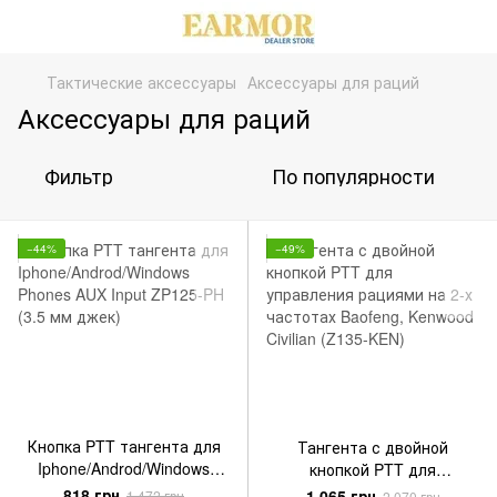
Тактические аксессуары
Аксессуары для раций
Аксессуары для раций
Фильтр
По популярности
−44%
−49%
Кнопка PTT тангента для
Тангента с двойной
Iphone/Androd/Windows
кнопкой PTT для
Phones AUX Input ZP125-PH
управления рациями на 2-х
818 грн
1 065 грн
1 472 грн
2 070 грн