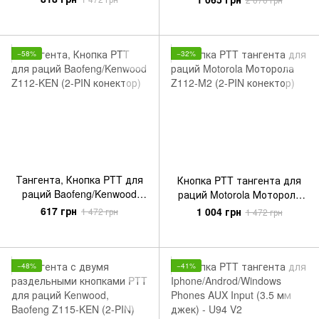
(3.5 мм джек)
частотах Baofeng, Kenwood
Civilian (Z135-KEN)
−58%
−32%
Тангента, Кнопка PTT для
Кнопка PTT тангента для
раций Baofeng/Kenwood
раций Motorola Моторола
Z112-KEN (2-PIN конектор)
Z112-M2 (2-PIN конектор)
617 грн
1 004 грн
1 472 грн
1 472 грн
−48%
−41%