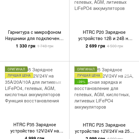
Гарнитура с микрофоном
HTRC P20 Зарядное
Наушники для подключения
устройство 12В и 24В на
к рации PTT Evo III Coyote
20A/10A/5A, зарядка и
1 330 грн
2 699 грн
1 748 грн
4 500 грн
восстановление кислотных,
гелевых, AGM, литиевых
LiFePO4 аккумуляторов
ОРИГИНАЛ
ОРИГИНАЛ
ЛУЧШАЯ ЦЕНА
ЛУЧШАЯ ЦЕНА
−39%
HTRC P35 Зарядное
HTRC P25 Зарядное
устройство 12V/24V на
устройство 12V/24V на 25А,
35A/20A/10A для литиевых
импульсная зарядка и
4 999 грн
2 999 грн
4 900 грн