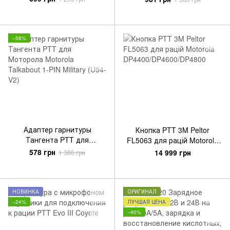
0
−58%
Адаптер гарнитуры
Кнопка PTT 3M Peltor
Тангента PTT для
FL5063 для рацій Motorola
Моторола Motorola
DP4400/DP4600/DP4800
578 грн
14 999 грн
1 380 грн
Talkabout 1-PIN Military (U94-
V2)
НОВИНКА
ОРИГИНАЛ
−24%
ЛУЧШАЯ ЦЕНА
−40%