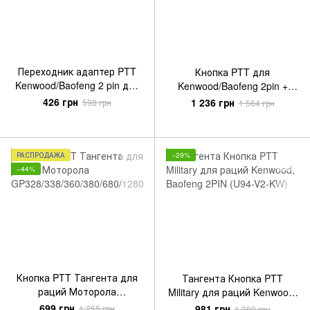
Переходник адаптер PTT
Кнопка PTT для
Kenwood/Baofeng 2 pin для
Kenwood/Baofeng 2pin +
раций Baofeng UV-9R/UV-
переходник для Баофенг
426 грн
1 236 грн
598 грн
1 564 грн
5R, BF-9700/A58/888s
UV-9R/UV-5R
РАСПРОДАЖА
−29%
−44%
Кнопка PTT Тангента для
Тангента Кнопка PTT
раций Моторола
Military для раций Kenwood,
GP328/338/360/380/680/128
Baofeng 2PIN (U94-V2-KW)
699 грн
981 грн
1 255 грн
1 380 грн