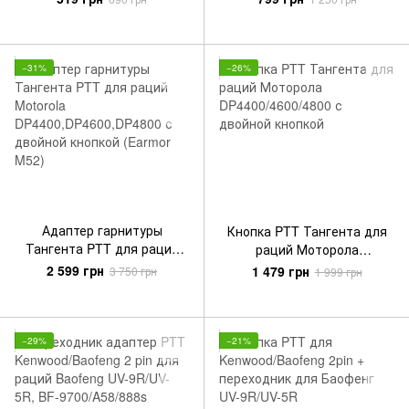
Civilian распиновки Z-Tac
Z145
−31%
−26%
Адаптер гарнитуры
Кнопка PTT Тангента для
Тангента PTT для раций
раций Моторола
Motorola
DP4400/4600/4800 с
2 599 грн
1 479 грн
3 750 грн
1 999 грн
DP4400,DP4600,DP4800 с
двойной кнопкой
двойной кнопкой (Earmor
M52)
−29%
−21%