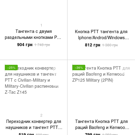
1
Тангента с двумя
Кнопка PTT тангента для
раздельными кнопками PTT
Iphone/Androd/Windows
для раций Kenwood,
Phones AUX Input (3.5 мм
904 грн
812 грн
1 748 грн
1 380 грн
Baofeng Z115-KEN (2-PIN)
джек) - U94 V2
−25%
−36%
2
Переходник конвертер для
Тангента Кнопка PTT для
наушников и тангент PTT с
раций Baofeng и Kenwood
Civilian-Military и Military-
ZP125 Military (2PIN)
519 грн
799 грн
690 грн
1 250 грн