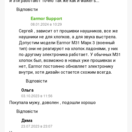
и эти работают точно так же как и walker's...
Відповісти
Earmor Support
08.01.2024 в 10:29
Сергей , зависит от прошивки наушников, все же
наушники не для хлопков, а для звука выстрела.
Допустим модели Earmor M31 Марк 3 (военный
тип) они не реагируют на хлопок ладонями, у них
по-другому электроника работает. У обычных М31
хлопок был, возможно в новых уже прошивках и
нет, Earmor постоянно обновляет электронику
внутри, хотя дизайн остается схожим всегда.
Відповісти
Ольга
03.10.2023 в 11:56
Покупала мужу, доволен , подошли хорошо
Відповісти
Дима
23.07.2023 в 23:07