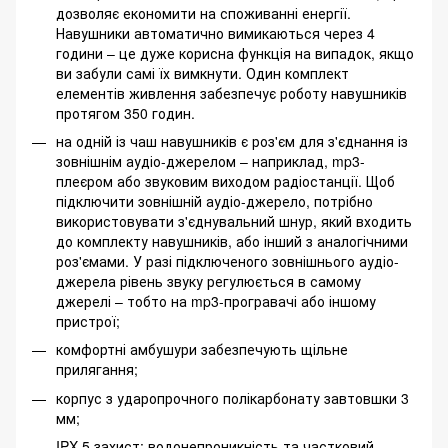
дозволяє економити на споживанні енергії.
Навушники автоматично вимикаються через 4
години – це дуже корисна функція на випадок, якщо
ви забули самі їх вимкнути. Один комплект
елементів живлення забезпечує роботу навушників
протягом 350 годин.
на одній із чаш навушників є роз'єм для з'єднання із
зовнішнім аудіо-джерелом – наприклад, mp3-
плеєром або звуковим виходом радіостанції. Щоб
підключити зовнішній аудіо-джерело, потрібно
використовувати з'єднувальний шнур, який входить
до комплекту навушників, або інший з аналогічними
роз'ємами. У разі підключеного зовнішнього аудіо-
джерела рівень звуку регулюється в самому
джерелі – тобто на mp3-програвачі або іншому
пристрої;
комфортні амбушури забезпечують щільне
прилягання;
корпус з ударопрочного полікарбонату завтовшки 3
мм;
IPX-5 захист: водонепроникність та частковий