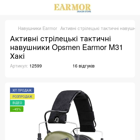
Навушники Earmor
Активні стрілецькі тактичні навушни
Активні стрілецькі тактичні
навушники Opsmen Earmor M31
Хакі
Артикул:
12599
16 відгуків
ХІТ ПРОДАЖ
РОЗПРОДАЖ
ВІДЕО
−45%