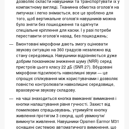
дозволяє скласти навушники та транспортувати їх у
компактному вигляді. Тканинна обмотка оголов'я на
липучках і легко знімається, все це зроблено для
того, щоб вертикальне оголов'я навушників можна
було зняти без пошкодження та одягнути
спеціальне кріплення для каски. І у разі потреби
переставити оголов'я назад, без пошкоджень;
Вмонтовані мікрофони дають змогу оцінювати
звукову ситуацію на 360 градусів незалежно від
стану середовища. Навушники відрізняються дуже
добрим показником зниження шуму (NRR) серед
пристроїв цього класу 22 дБ (SNR 27). Вбудовані
мікрофони підсилюють навколишні звуки — це
спрощує спілкування між користувачами і дозволяє
повністю контролювати навколишнє середовище,
враховуючи звукову складову.
на чаші знаходиться кнопка вмикання/ вимикання і
кнопки налаштування рівня гучності. Захист від
помилкових спрацьовувань, утримуйте кнопку
живлення протягом 3 секунд, щоб увімкнути/
вимкнути живлення. Навушники Opsmen Earmor M31
оснащені системою автоматичного вимкнення, що