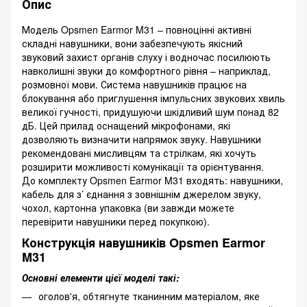
Опис
Модель Opsmen Earmor M31 – повноцінні активні
складні навушники, вони забезпечують якісний
звуковий захист органів слуху і водночас посилюють
навколишні звуки до комфортного рівня – наприклад,
розмовної мови. Система навушників працює на
блокування або приглушення імпульсних звукових хвиль
великої гучності, придушуючи шкідливий шум понад 82
дБ. Цей прилад оснащений мікрофонами, які
дозволяють визначити напрямок звуку. Навушники
рекомендовані мисливцям та стрілкам, які хочуть
розширити можливості комунікації та орієнтування.
До комплекту Opsmen Earmor M31 входять: навушники,
кабель для з’ єднання з зовнішнім джерелом звуку,
чохол, картонна упаковка (ви завжди можете
перевірити навушники перед покупкою).
Конструкція навушників Opsmen Earmor
M31
Основні елементи цієї моделі такі:
оголов'я, обтягнуте тканинним матеріалом, яке