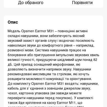
До обраного
Порівняти
Опис
Модель Opsmen Earmor M31 – повноцінні активні
складні навушники, вони забезпечують якісний
звуковий захист органів слуху і водночас посилюють
навколишні звуки до комфортного рівня – наприклад,
розмовної мови. Система навушників працює на
блокування або приглушення імпульсних звукових хвиль
великої гучності, придушуючи шкідливий шум понад 82
дБ. Цей прилад оснащений мікрофонами, які
дозволяють визначити напрямок звуку. Навушники
рекомендовані мисливцям та стрілкам, які хочуть
розширити можливості комунікації та орієнтування.
До комплекту Opsmen Earmor M31 входять: навушники,
кабель для з’ єднання з зовнішнім джерелом звуку,
чохол, картонна упаковка (ви завжди можете
перевірити навушники перед покупкою). У комплекті
також йде кріплення на каску Earmor M11, що