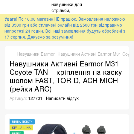
Увага! По 16.08 магазин НЕ працює. Замовлення наложкою
від 3500 грн або сплачені онлайн від 2500 грн відправимо
напротязі 24 годин. Всі інші замовлення будуть оброблені з
17 серпня. Дякуємо за розуміння!
Навушники Earmor
Навушники Активні Earmor M31 Coyot
Навушники Активні Earmor M31
Coyote TAN + кріплення на каску
шолом FAST, TOR-D, ACH MICH
(рейки ARC)
Артикул:
127701
Написати відгук
ВИЩА ЯКІСТЬ
КРАЩА ЦІНА
ВІДЕО