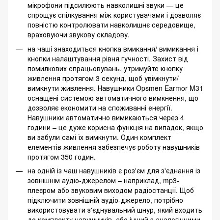
мікрофони підсилюють навколишні звуки — це
спрощує спілкування між користувачами і дозволяє
повністю контролювати навколишнє середовище,
враховуючи звукову складову.
на чаші знаходиться кнопка вмикання/ вимикання і
кнопки налаштування рівня гучності. Захист від
помилкових спрацьовувань, утримуйте кнопку
живлення протягом 3 секунд, щоб увімкнути/
вимкнути живлення. Навушники Opsmen Earmor M31
оснащені системою автоматичного вимкнення, що
дозволяє економити на споживанні енергії.
Навушники автоматично вимикаються через 4
години – це дуже корисна функція на випадок, якщо
ви забули самі їх вимкнути. Один комплект
елементів живлення забезпечує роботу навушників
протягом 350 годин.
на одній із чаш навушників є роз'єм для з'єднання із
зовнішнім аудіо-джерелом – наприклад, mp3-
плеєром або звуковим виходом радіостанції. Щоб
підключити зовнішній аудіо-джерело, потрібно
використовувати з'єднувальний шнур, який входить
до комплекту навушників, або інший з аналогічними