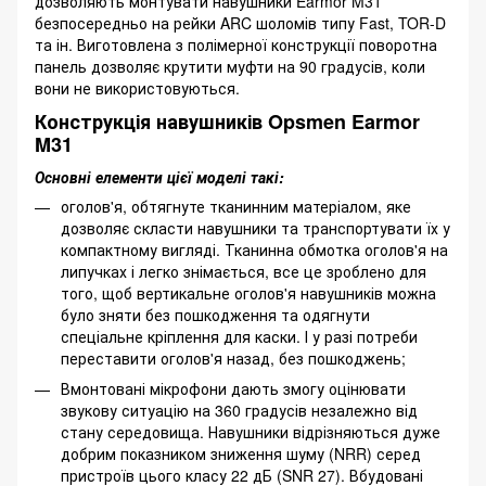
дозволяють монтувати навушники Earmor M31
безпосередньо на рейки ARC шоломів типу Fast, TOR-D
та ін. Виготовлена ​​з полімерної конструкції поворотна
панель дозволяє крутити муфти на 90 градусів, коли
вони не використовуються.
Конструкція навушників Opsmen Earmor
M31
Основні елементи цієї моделі такі:
оголов'я, обтягнуте тканинним матеріалом, яке
дозволяє скласти навушники та транспортувати їх у
компактному вигляді. Тканинна обмотка оголов'я на
липучках і легко знімається, все це зроблено для
того, щоб вертикальне оголов'я навушників можна
було зняти без пошкодження та одягнути
спеціальне кріплення для каски. І у разі потреби
переставити оголов'я назад, без пошкоджень;
Вмонтовані мікрофони дають змогу оцінювати
звукову ситуацію на 360 градусів незалежно від
стану середовища. Навушники відрізняються дуже
добрим показником зниження шуму (NRR) серед
пристроїв цього класу 22 дБ (SNR 27). Вбудовані