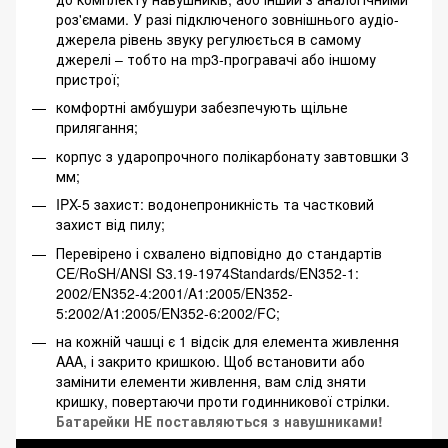
роз'ємами. У разі підключеного зовнішнього аудіо-
джерела рівень звуку регулюється в самому
джерелі – тобто на mp3-програвачі або іншому
пристрої;
комфортні амбушури забезпечують щільне
прилягання;
корпус з ударопрочного полікарбонату завтовшки 3
мм;
IPX-5 захист: водонепроникність та частковий
захист від пилу;
Перевірено і схвалено відповідно до стандартів
CE/RoSH/ANSI S3.19-1974Standards/EN352-1:
2002/EN352-4:2001/A1:2005/EN352-
5:2002/A1:2005/EN352-6:2002/FC;
на кожній чашці є 1 відсік для елемента живлення
AAA, і закрито кришкою. Щоб встановити або
замінити елементи живлення, вам слід зняти
кришку, повертаючи проти годинникової стрілки.
Батарейки НЕ поставляються з навушниками!