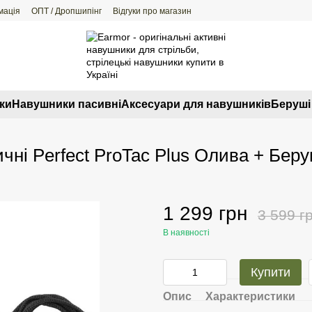
мація
ОПТ / Дропшипінг
Відгуки про магазин
ки
Навушники пасивні
Аксесуари для навушників
Беруші 
ичні Perfect ProTac Plus Олива + Беру
1 299 грн
3 599 г
В наявності
Купити
Опис
Характеристики