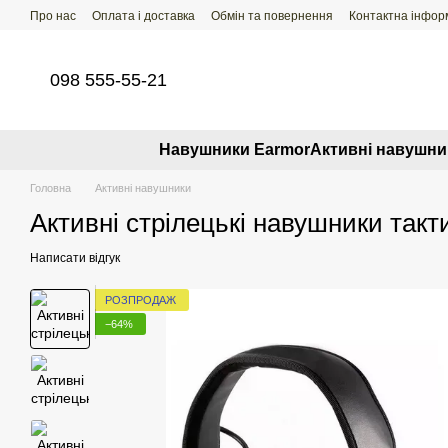
Перейти до основного контенту
Про нас
Оплата і доставка
Обмін та повернення
Контактна інфор
098 555-55-21
Навушники Earmor
Активні навушни
Головна
Активні навушники
Активні стрілецькі навушники такт
Написати відгук
РОЗПРОДАЖ
−64%