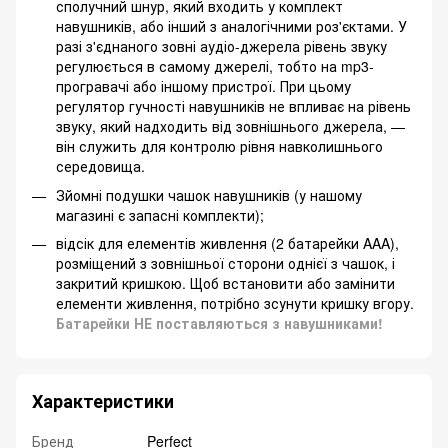
сполучний шнур, який входить у комплект
навушників, або інший з аналогічними роз'єктами. У
разі з'єднаного зовні аудіо-джерела рівень звуку
регулюється в самому джерелі, тобто на mp3-
програвачі або іншому пристрої. При цьому
регулятор гучності навушників не впливає на рівень
звуку, який надходить від зовнішнього джерела, —
він служить для контролю рівня навколишнього
середовища.
Зйомні подушки чашок навушників (у нашому
магазині є запасні комплекти);
відсік для елементів живлення (2 батарейки AAA),
розміщений з зовнішньої сторони однієї з чашок, і
закритий кришкою. Щоб встановити або замінити
елементи живлення, потрібно зсунути кришку вгору.
Батарейки НЕ поставляються з навушниками!
Характеристики
Бренд
Perfect