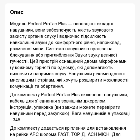
Опис
Модель Perfect ProTac Plus — повноцінні складні
навушники, вони забезпечують якість звукового
захисту органів слуху і водночас підсилюють
навколишні звуки до комфортного рівня, наприклад,
розмовної мови. Система навушників працює на
блокування або приглиблення Звуки звуку великої
гучності. Цей пристрій оснащений двома мікрофонами
(у кожному горняті по одному), які допомагають
визначити напрямок звуку. Навушники рекомендовані
мисливцям і стрілам, які хочуть розширити можливості
комунікації та обертання.
До комплекту Perfect ProTac Plus включено: навушники,
кабель для з’ єднання з зовнішнім джерелом,
інструкція, упаковка (ви завжди можете перевірити
навушники перед закупкою). Вага навушників в упаковці
- 345.
До комплекту додається кріплення для встановлення
на рейки ARC шолома FAST, ТОР-Д, ACH MICH. Для