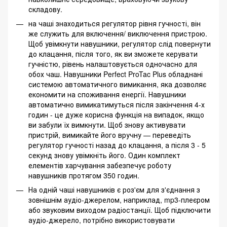
складову.
на чаші знаходиться регулятор рівня гучності, він
же служить для включення/ виключення пристрою.
Щоб увімкнути навушники, регулятор слід повернути
до клацання, після того, як ви зможете керувати
гучністю, рівень налаштовується одночасно для
обох чаш. Навушники Perfect ProTac Plus обладнані
системою автоматичного вимикання, яка дозволяє
економити на споживання енергії. Навушники
автоматично вимикатимуться після закінчення 4-х
годин - це дуже корисна функція на випадок, якщо
ви забули їх вимкнути. Щоб знову активувати
пристрій, вимикайте його вручну — переведіть
регулятор гучності назад до клацання, а після 3 - 5
секунд знову увімкніть його. Один комплект
елементів харчування забезпечує роботу
навушників протягом 350 годин.
На одній чаші навушників є роз'єм для з'єднання з
зовнішнім аудіо-джерелом, наприклад, mp3-плеєром
або звуковим виходом радіостанції. Щоб підключити
аудіо-джерело, потрібно використовувати