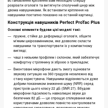
встановлення кріплення Вам необхідно спершу
розрізати оголов'я та витягнути сполучний шнур між
двома навушниками. Як встановити кріплення на
навушники поетапно показано на останній картинці.
Конструкція навушників Perfect ProTac Plus
Основні елементи будови цієї моделі такі:
пружне, стійке до деформації оголов'я, обшите
м'яким шкірозамінником, яке дозволяє скласти
навушники та транспортувати їх у компактному
вигляді;
чаші з низьким профілем і склоном, який забезпечує
комфортну стрілянину зі зброєю з прикладом;
Вмонтовані мікрофони дають змогу оцінювати
звукову ситуацію на 360 градусів незалежно від
стану користувача. Навушники відрізняються дуже
добрим показником зниження шуму (NRR) серед
пристроїв цього класу 22 дБ (SNR 27). Вбудові
мікрофони підсилюють навколишні звуки до
безпечних 82 дБ — це спрощує спілкування між
користувачами дозволяє повністю контролювати
навколишнє середовище, враховуючи звукову