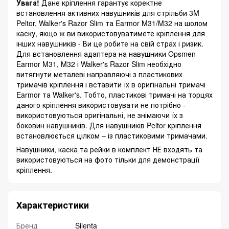
Увага!
Дане кріплення гарантує коректне
встановлення активних навушників для стрільби 3M
Peltor, Walker's Razor Slim та Earmor M31/M32 на шолом
каску, якщо ж ви використовуватимете кріплення для
інших навушників - Ви це робите на свій страх і ризик.
Для встановлення адаптера на навушники Opsmen
Earmor M31, M32 і Walker's Razor Slim необхідно
витягнути металеві направляючі з пластикових
тримачів кріплення і вставити їх в оригінальні тримачі
Earmor та Walker's. Тобто, пластикові тримачі на торцях
даного кріплення використовувати не потрібно -
використовуються оригінальні, не знімаючи їх з
боковин навушників. Для навушників Peltor кріплення
встановлюється цілком – із пластиковими тримачами.
Навушники, каска та рейки в комплект НЕ входять та
використовуються на фото тільки для демонстрації
кріплення.
Характеристики
Бренд
Silenta