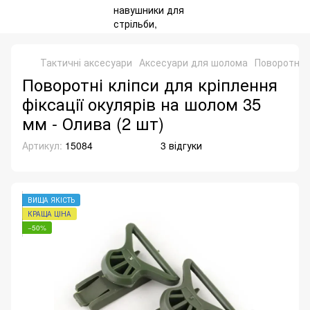
Тактичні аксесуари
Аксесуари для шолома
Поворотні к
Поворотні кліпси для кріплення
фіксації окулярів на шолом 35
мм - Олива (2 шт)
Артикул:
15084
3 відгуки
ВИЩА ЯКІСТЬ
КРАЩА ЦІНА
−50%