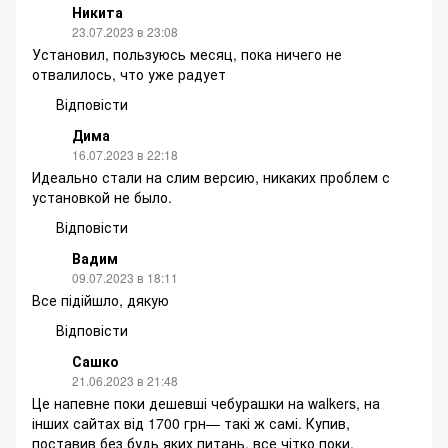
Никита
23.07.2023 в 23:08
Установил, пользуюсь месяц, пока ничего не
отвалилось, что уже радует
Відповісти
Дима
16.07.2023 в 22:18
Идеально стали на слим версию, никаких проблем с
установкой не было.
Відповісти
Вадим
09.07.2023 в 18:11
Все підійшло, дякую
Відповісти
Сашко
21.06.2023 в 21:48
Це напевне поки дешевші чебурашки на walkers, на
інших сайтах від 1700 грн— такі ж самі. Купив,
поставив без будь яких питань, все чітко поки,