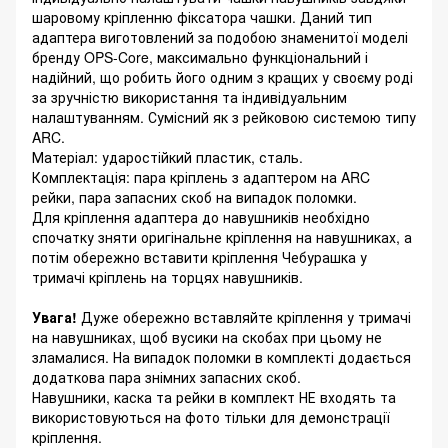
шаровому кріпленню фіксатора чашки. Даний тип
адаптера виготовлений за подобою знаменитої моделі
бренду OPS-Core, максимально функціональний і
надійний, що робить його одним з кращих у своєму роді
за зручністю використання та індивідуальним
налаштуванням. Сумісний як з рейковою системою типу
ARC.
Матеріал: ударостійкий пластик, сталь.
Комплектація: пара кріплень з адаптером на ARC
рейки, пара запасних скоб на випадок поломки.
Для кріплення адаптера до навушників необхідно
спочатку зняти оригінальне кріплення на навушниках, а
потім обережно вставити кріплення Чебурашка у
тримачі кріплень на торцях навушників.
Увага!
Дуже обережно вставляйте кріплення у тримачі
на навушниках, щоб вусики на скобах при цьому не
зламалися. На випадок поломки в комплекті додається
додаткова пара знімних запасних скоб.
Навушники, каска та рейки в комплект НЕ входять та
використовуються на фото тільки для демонстрації
кріплення.