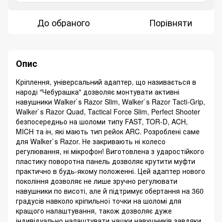
До обраного
Порівняти
Опис
Кріплення, універсальний адаптер, що називається в
народі "Чебурашка" дозволяє монтувати активні
навушники Wаlker`s Razor Slim, Wаlker`s Razor Tacti-Grip,
Wаlker`s Razor Quad, Tactical Force Slim, Perfect Shooter
безпосередньо на шоломи типу FAST, TOR-D, ACH,
MICH та ін, які мають тип рейок ARC. Розроблені саме
для Wаlker`s Razor. Не закривають ні колесо
регулювання, ні мікрофон! Виготовлена ​​з ударостійкого
пластику поворотна панель дозволяє крутити муфти
практично в будь-якому положенні. Цей адаптер нового
покоління дозволяє не лише зручно регулювати
навушники по висоті, але й підтримує обертання на 360
градусів навколо кріпильної точки на шоломі для
кращого налаштування, також дозволяє дуже
індивідуально налаштувати чашки навушників завдяки