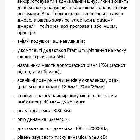
використовувати з'єднувальний шнур, який входить
до комплекту навушників, або інший з аналогічними
роз'ємами. У разі підключеного зовнішнього аудіо-
джерела рівень звуку регулюється в самому
джерелі – тобто на mp3-програвачі або іншому
пристрої;
знімні подушки чаш навушників;
у комплекті додається Premium кріплення на каску
шолом із рейками ARC;
навушники мають вологозахист рівня IPX4 (захист
від водяних бризок);
зовнішні розміри навушників у складеному стані
(разом із оголовям): 130мм*120мм*85мм;
товщина чаші у найширшому місці (включаючи
амбушюри): 40 мм – дуже тонкі;
розмір динаміка: Φ30 мм;
опір динаміка: 32Ω±15%;
діапазон частот динаміка: 100Hz-20000Hz;
рівень звукового тиску динаміка: 94±3 dB(