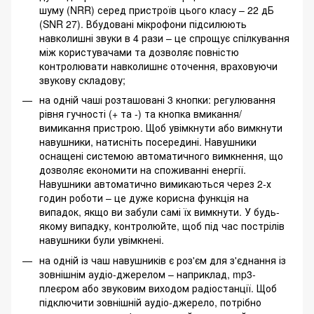
шуму (NRR) серед пристроїв цього класу – 22 дБ
(SNR 27). Вбудовані мікрофони підсилюють
навколишні звуки в 4 рази – це спрощує спілкування
між користувачами та дозволяє повністю
контролювати навколишнє оточення, враховуючи
звукову складову;
на одній чаші розташовані 3 кнопки: регулювання
рівня гучності (+ та -) та кнопка вмикання/
вимикання пристрою. Щоб увімкнути або вимкнути
навушники, натисніть посередині. Навушники
оснащені системою автоматичного вимкнення, що
дозволяє економити на споживанні енергії.
Навушники автоматично вимикаються через 2-х
годин роботи – це дуже корисна функція на
випадок, якщо ви забули самі їх вимкнути. У будь-
якому випадку, контролюйте, щоб під час пострілів
навушники були увімкнені.
на одній із чаш навушників є роз'єм для з'єднання із
зовнішнім аудіо-джерелом – наприклад, mp3-
плеєром або звуковим виходом радіостанції. Щоб
підключити зовнішній аудіо-джерело, потрібно