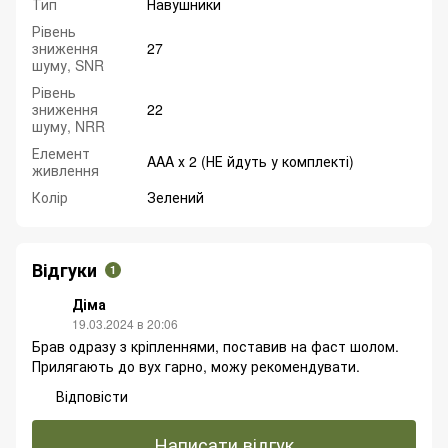
Тип
Навушники
Рівень
зниження
27
шуму, SNR
Рівень
зниження
22
шуму, NRR
Елемент
AAA х 2 (НЕ йдуть у комплекті)
живлення
Колір
Зелений
Відгуки
1
Діма
19.03.2024 в 20:06
Брав одразу з кріпленнями, поставив на фаст шолом.
Прилягають до вух гарно, можу рекомендувати.
Відповісти
Написати відгук