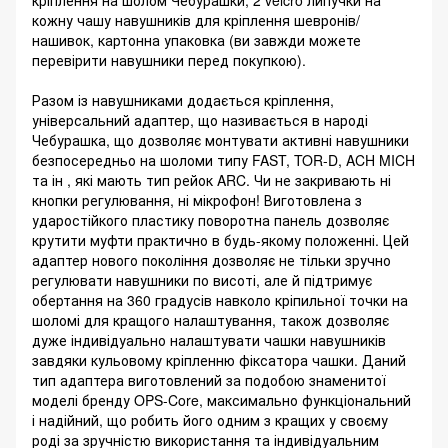
кріплення на шолом Чебурашки, 2 velcro липучки на
кожну чашу навушників для кріплення шевронів/
нашивок, картонна упаковка (ви завжди можете
перевірити навушники перед покупкою).
Разом із навушниками додається кріплення,
універсальний адаптер, що називається в народі
Чебурашка, що дозволяє монтувати активні навушники
безпосередньо на шоломи типу FAST, TOR-D, ACH MICH
та ін , які мають тип рейок ARC. Чи не закривають ні
кнопки регулювання, ні мікрофон! Виготовлена ​​з
ударостійкого пластику поворотна панель дозволяє
крутити муфти практично в будь-якому положенні. Цей
адаптер нового покоління дозволяє не тільки зручно
регулювати навушники по висоті, але й підтримує
обертання на 360 градусів навколо кріпильної точки на
шоломі для кращого налаштування, також дозволяє
дуже індивідуально налаштувати чашки навушників
завдяки кульовому кріпленню фіксатора чашки. Даний
тип адаптера виготовлений за подобою знаменитої
моделі бренду OPS-Core, максимально функціональний
і надійний, що робить його одним з кращих у своєму
роді за зручністю використання та індивідуальним