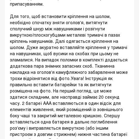
припасуванням.
Для того, щоб встановити кріплення на шолом,
необхідно спочатку зняти оголов'я, витягнути
сполучний шнур між навушниками і розігнути
викруткою/плоскогубцами металеві тримачі в пазах
кріплень навушників. Далі одягається кріплення на
шолом. Дуже акуратно вставляйте кріплення у тримачі
на навушниках, щоб вусики на скобах при цьому не
зламалися. На випадок поломки в комплекті додається
додаткова пара знімних запасних скоб. Тканинна
накладка на оголов'я камуфляжного забарвлення може
трохи відрізнятися від фото.Увага! Інструкція як
правильно вставити батарейки та як витягнути
розміщена на фото. На перший погляд, це може
здатися складним, але насправді займає 20 секунд
часу. 2 батареї AAA вставляються в один відсік для
елементів живлення, який розміщений із зовнішнього
боку чаші та закритий металевою кришкою. Спершу
вставляється одна батарея в дальнє поглиблення
роз'єму і виправляється викруткою (або іншим
пристроєм з довгим стрижнем) нижня частина батареї