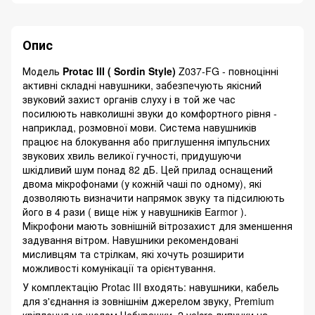
Опис
Модель
Protac III ( Sordin Style)
Z037-FG - повноцінні
активні складні навушники, забезпечують якісний
звуковий захист органів слуху і в той же час
посилюють навколишні звуки до комфортного рівня -
наприклад, розмовної мови. Система навушників
працює на блокування або приглушення імпульсних
звукових хвиль великої гучності, придушуючи
шкідливий шум понад 82 дБ. Цей прилад оснащений
двома мікрофонами (у кожній чаші по одному), які
дозволяють визначити напрямок звуку та підсилюють
його в 4 рази ( вище ніж у навушників Earmor ).
Мікрофони мають зовнішній вітрозахист для зменшення
задування вітром. Навушники рекомендовані
мисливцям та стрілкам, які хочуть розширити
можливості комунікації та орієнтування.
У комплектацію Protac III входять: навушники, кабель
для з'єднання із зовнішнім джерелом звуку, Premium