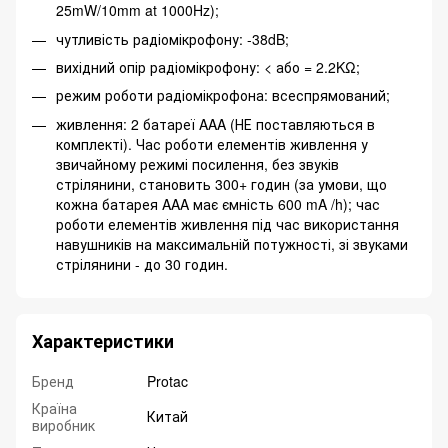
25mW/10mm at 1000Hz);
чутливість радіомікрофону: -38dB;
вихідний опір радіомікрофону: < або = 2.2KΩ;
режим роботи радіомікрофона: всеспрямований;
живлення: 2 батареї AAA (НЕ поставляються в
комплекті). Час роботи елементів живлення у
звичайному режимі посилення, без звуків
стрілянини, становить 300+ годин (за умови, що
кожна батарея AAA має ємність 600 mA /h); час
роботи елементів живлення під час використання
навушників на максимальній потужності, зі звуками
стрілянини - до 30 годин.
Характеристики
Бренд
Protac
Країна
Китай
виробник