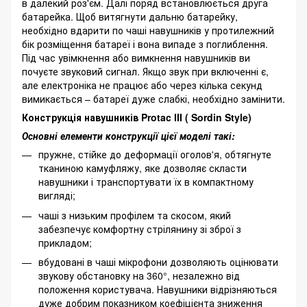
в далекий роз'єм. Далі поряд встановлюється друга
батарейка. Щоб витягнути дальню батарейку,
необхідно вдарити по чаші навушників у протилежний
бік розміщення батареї і вона випаде з поглиблення.
Під час увімкнення або вимкнення навушників ви
почуєте звуковий сигнал. Якщо звук при включенні є,
але електроніка не працює або через кілька секунд
вимикається – батареї дуже слабкі, необхідно замінити.
Конструкція навушників Protac III ( Sordin Style)
Основні елементи конструкції цієї моделі такі:
пружне, стійке до деформації оголов'я, обтягнуте
тканиною камуфляжу, яке дозволяє скласти
навушники і транспортувати їх в компактному
вигляді;
чаші з низьким профілем та скосом, який
забезпечує комфортну стрілянину зі зброї з
прикладом;
вбудовані в чаші мікрофони дозволяють оцінювати
звукову обстановку на 360°, незалежно від
положення користувача. Навушники відрізняються
дуже добрим показником коефіцієнта зниження