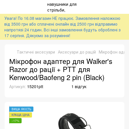
Увага! По 16.08 магазин НЕ працює. Замовлення наложкою
від 3500 грн або сплачені онлайн від 2500 грн відправимо
напротязі 24 годин. Всі інші замовлення будуть оброблені з
17 серпня. Дякуємо за розуміння!
Тактичні аксесуари
Аксесуари до рацiй
Мікрофон адапте
Мікрофон адаптер для Walker's
Razor до рації + PTT для
Kenwood/Baofeng 2 pin (Black)
Артикул:
15201ptt
1 відгук
ВИЩА ЯКІСТЬ
КРАЩА ЦІНА
−17%