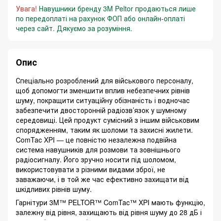
Увага!
Навушники бренду 3M Peltor продаються лише
по передоплаті на рахунок ФОП або онлайн-оплаті
через сайт. Дякуємо за розуміння.
Опис
Спеціально розроблений для військового персоналу,
щоб допомогти зменшити вплив небезпечних рівнів
шуму, покращити ситуаційну обізнаність і водночас
забезпечити двосторонній радіозв’язок у шумному
середовищі. Цей продукт сумісний з іншим військовим
спорядженням, таким як шоломи та захисні жилети.
ComTac XPI — це повністю незалежна подвійна
система навушників для розмови та зовнішнього
радіосигналу. Його зручно носити під шоломом,
використовувати з різними видами зброї, не
заважаючи, і в той же час ефективно захищати від
шкідливих рівнів шуму.
Гарнітури 3M™ PELTOR™ ComTac™ XPI мають функцію,
залежну від рівня, захищають від рівня шуму до 28 дБ і