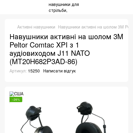
Активні навушники
Навушники активні на шолом 3M Pelt
Навушники активні на шолом 3M
Peltor Comtac XPI з 1
аудіовиходом J11 NATO
(MT20H682P3AD-86)
Артикул:
15250
Написати відгук
−26%