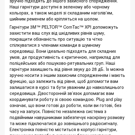
зручно підходять до іншого захисного спорядження.
Наші гарнітури доступні в зеленому або чорному
кольорах, а також моделі зі складаним наголів’ям,
шийним ременем або кріпляться на шолом.
Гарнітури 3M™ PELTOR™ ComTac™ XPI допоможуть
захистити ваш слух від шкідливих рівнів шуму,
покращити обізнаність про ситуацію та чітко
спілкуватися з членами команди в шумному
середовищі. Вони ідеально підходять для складних
умов, де продуктивність є критичною, наприклад для
поліцейських або пошуково-рятувальних груп. Наші
гарнітури захищають від рівня звуку до 28 дБ. Їх можна
зручно носити з іншим захисним спорядженням і мають
функцію, що залежить від рівня, щоб допомогти вам
залишатися в курсі та бути уважним до навколишнього
середовища. Двосторонній зв’язок допомагає вам
координувати роботу зі своєю командою. Plug and play
означає, що вони готові до роботи, коли ви готові, без
часу на запуск. Повністю незалежна система з
подвійними навушниками забезпечує наскрізну розмову
та може підключатися до зовнішнього радіосигналу.
Електроніка повністю міститься в корпусі гарнітури,