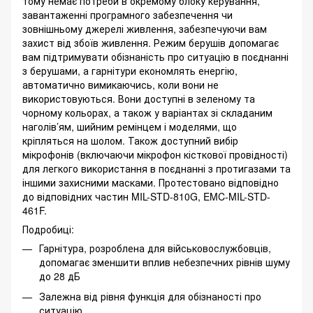
тому немає потреби в окремому блоку керування,
завантаженні програмного забезпечення чи
зовнішньому джерелі живлення, забезпечуючи вам
захист від збоїв живлення. Режим берушів допомагає
вам підтримувати обізнаність про ситуацію в поєднанні
з берушами, а гарнітури економлять енергію,
автоматично вимикаючись, коли вони не
використовуються. Вони доступні в зеленому та
чорному кольорах, а також у варіантах зі складаним
наголів’ям, шийним ремінцем і моделями, що
кріпляться на шолом. Також доступний вибір
мікрофонів (включаючи мікрофон кісткової провідності)
для легкого використання в поєднанні з протигазами та
іншими захисними масками. Протестовано відповідно
до відповідних частин MIL-STD-810G, EMC-MIL-STD-
461F.
Подробиці:
Гарнітура, розроблена для військовослужбовців,
допомагає зменшити вплив небезпечних рівнів шуму
до 28 дБ
Залежна від рівня функція для обізнаності про
ситуацію