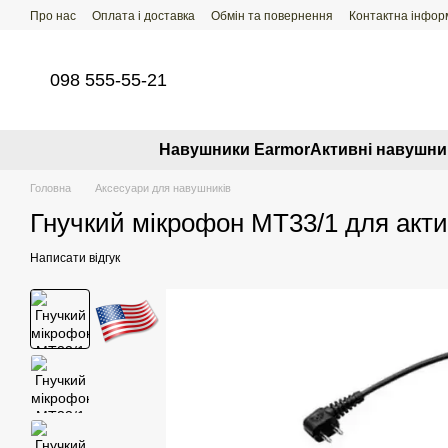
Перейти до основного контенту
Про нас
Оплата і доставка
Обмін та повернення
Контактна інфор
098 555-55-21
Навушники Earmor
Активні навушни
Головна
Аксесуари для навушників
Гнучкий мікрофон MT33/1 для актив
Написати відгук