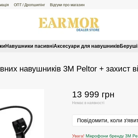
мація
ОПТ / Дропшипінг
Відгуки про магазин
ки
Навушники пасивні
Аксесуари для навушників
Беруші 
них навушників 3M Peltor + захист ві
13 999 грн
Немає в наявності
Повідомити, коли з'яви
Увага!
Мікрофони бренду 3M Pel