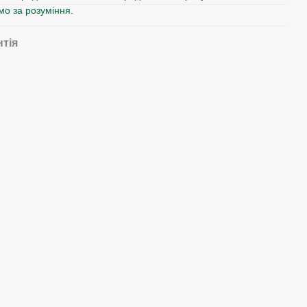
мо за розуміння.
нтія