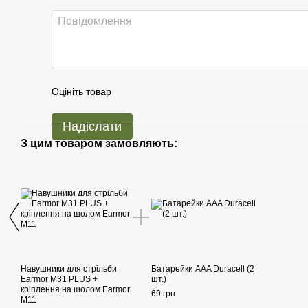
Оцініть товар
Надіслати
З цим товаром замовляють:
Навушники для стрільби
Батарейки AAA Duracell (2
Earmor M31 PLUS +
шт.)
кріплення на шолом Earmor
69 грн
M11