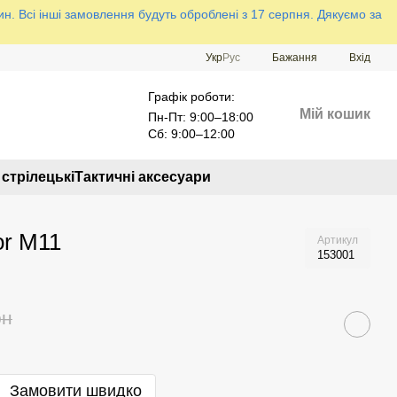
н. Всі інші замовлення будуть оброблені з 17 серпня. Дякуємо за
Укр
Рус
Бажання
Вхід
Графік роботи:
Мій кошик
Пн-Пт: 9:00–18:00
Сб: 9:00–12:00
стрілецькі
Тактичні аксесуари
or M11
Артикул
153001
рн
Замовити швидко