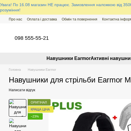
Перейти до основного контенту
Увага! По 16.08 магазин НЕ працює. Замовлення наложкою від 3500 
розуміння!
Про нас
Оплата і доставка
Обмін та повернення
Контактна інфор
098 555-55-21
Навушники Earmor
Активні навушни
Головна
Навушники Earmor
Навушники для стрільби Earmor M
Написати відгук
ОРИГІНАЛ
КРАЩА ЦІНА
−23%