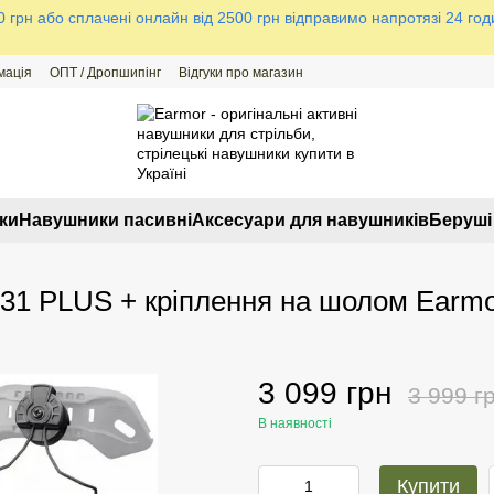
грн або сплачені онлайн від 2500 грн відправимо напротязі 24 годи
мація
ОПТ / Дропшипінг
Відгуки про магазин
ки
Навушники пасивні
Аксесуари для навушників
Беруші 
31 PLUS + кріплення на шолом Earm
3 099 грн
3 999 г
В наявності
Купити