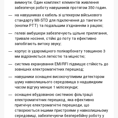
вимкнути. Один комплект елементів живлення
забезпечує роботу навушників протягом 350 годин.
на навушниках є кабель зі штекером військового
стандарту Mil-STD для підключення до тангенти
(кнопки РТТ) та подальшим з'єднанням з рацією;
гелеві амбушюри забезпечують щільне прилягання,
тривале носіння, стійкі до поту та ефективно
запобігають витоку звуку;
корпус із удароміцного полікарбонату товщиною 3
мм відрізняється легкістю та міцністю;
система екранування EMI/RFI підвищує стійкість до
зовнішніх електромагнітних перешкод;
навушники оснащені високочутливим детектором
шуму навколишнього середовища з надшвидким
часом відгуку менше 1 мілісекунди;
оснащені вбудованою системою фільтрації
електромагнітних перешкод, яка ефективно
пригнічує електромагнітні перешкоди, що
створюються іншими пристроями у навколишньому
середовищі, забезпечуючи безперебійну роботу у