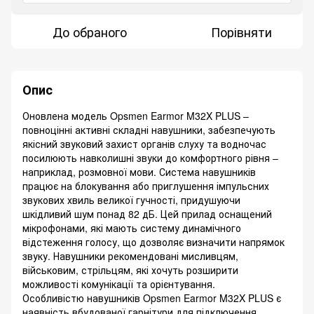
До обраного
Порівняти
Опис
Оновлена ​​модель Opsmen Earmor M32X PLUS –
повноцінні активні складні навушники, забезпечують
якісний звуковий захист органів слуху та водночас
посилюють навколишні звуки до комфортного рівня –
наприклад, розмовної мови. Система навушників
працює на блокування або приглушення імпульсних
звукових хвиль великої гучності, придушуючи
шкідливий шум понад 82 дБ. Цей прилад оснащений
мікрофонами, які мають систему динамічного
відстеження голосу, що дозволяє визначити напрямок
звуку. Навушники рекомендовані мисливцям,
військовим, стрільцям, які хочуть розширити
можливості комунікації та орієнтування.
Особливістю навушників Opsmen Earmor M32X PLUS є
наявність вбудованої гарнітури для підключення