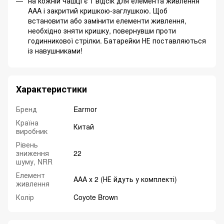
на кожній чашці є 1 відсік для елемента живлення
AAA і закритий кришкою-заглушкою. Щоб
встановити або замінити елементи живлення,
необхідно зняти кришку, повернувши проти
годинникової стрілки. Батарейки НЕ поставляються
із навушниками!
Характеристики
Бренд
Earmor
Країна
Китай
виробник
Рівень
зниження
22
шуму, NRR
Елемент
AAA х 2 (НЕ йдуть у комплекті)
живлення
Колір
Coyote Brown