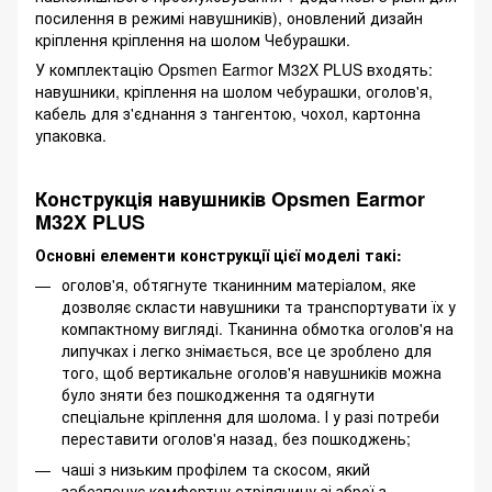
посилення в режимі навушників), оновлений дизайн
кріплення кріплення на шолом Чебурашки.
У комплектацію Opsmen Earmor M32X PLUS входять:
навушники, кріплення на шолом чебурашки, оголов'я,
кабель для з'єднання з тангентою, чохол, картонна
упаковка.
Конструкція навушників Opsmen Earmor
M32X PLUS
Основні елементи конструкції цієї моделі такі:
оголов'я, обтягнуте тканинним матеріалом, яке
дозволяє скласти навушники та транспортувати їх у
компактному вигляді. Тканинна обмотка оголов'я на
липучках і легко знімається, все це зроблено для
того, щоб вертикальне оголов'я навушників можна
було зняти без пошкодження та одягнути
спеціальне кріплення для шолома. І у разі потреби
переставити оголов'я назад, без пошкоджень;
чаші з низьким профілем та скосом, який
забезпечує комфортну стрілянину зі зброї з