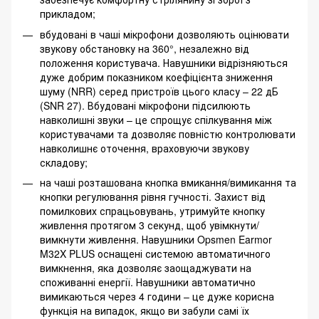
прикладом;
вбудовані в чаші мікрофони дозволяють оцінювати
звукову обстановку на 360°, незалежно від
положення користувача. Навушники відрізняються
дуже добрим показником коефіцієнта зниження
шуму (NRR) серед пристроїв цього класу – 22 дБ
(SNR 27). Вбудовані мікрофони підсилюють
навколишні звуки – це спрощує спілкування між
користувачами та дозволяє повністю контролювати
навколишнє оточення, враховуючи звукову
складову;
на чаші розташована кнопка вмикання/вимикання та
кнопки регулювання рівня гучності. Захист від
помилкових спрацьовувань, утримуйте кнопку
живлення протягом 3 секунд, щоб увімкнути/
вимкнути живлення. Навушники Opsmen Earmor
M32X PLUS оснащені системою автоматичного
вимкнення, яка дозволяє заощаджувати на
споживанні енергії. Навушники автоматично
вимикаються через 4 години – це дуже корисна
функція на випадок, якщо ви забули самі їх