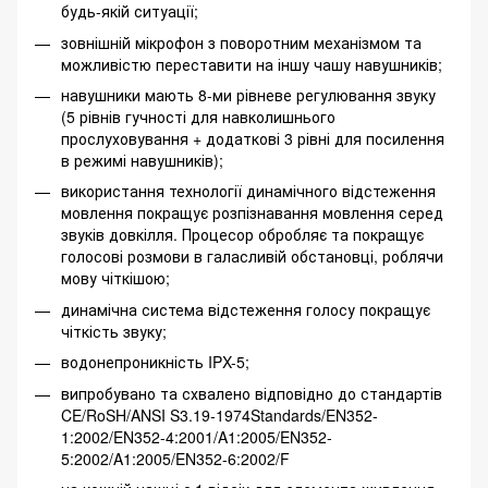
будь-якій ситуації;
зовнішній мікрофон з поворотним механізмом та
можливістю переставити на іншу чашу навушників;
навушники мають 8-ми рівневе регулювання звуку
(5 рівнів гучності для навколишнього
прослуховування + додаткові 3 рівні для посилення
в режимі навушників);
використання технології динамічного відстеження
мовлення покращує розпізнавання мовлення серед
звуків довкілля. Процесор обробляє та покращує
голосові розмови в галасливій обстановці, роблячи
мову чіткішою;
динамічна система відстеження голосу покращує
чіткість звуку;
водонепроникність IPX-5;
випробувано та схвалено відповідно до стандартів
CE/RoSH/ANSI S3.19-1974Standards/EN352-
1:2002/EN352-4:2001/A1:2005/EN352-
5:2002/A1:2005/EN352-6:2002/F