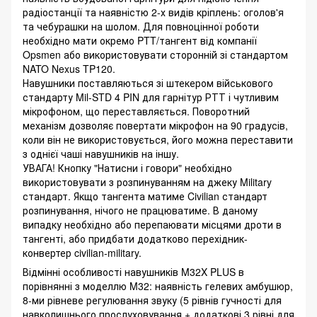
радіостанції та наявністю 2-х видів кріплень: оголов'я
та чебурашки на шолом. Для повноцінної роботи
необхідно мати окремо PTT/тангент від компанії
Opsmen або використовувати сторонній зі стандартом
NATO Nexus TP120.
Навушники поставляються зі штекером військового
стандарту Mil-STD 4 PIN для гарнітур РТТ і чутливим
мікрофоном, що переставляється. Поворотний
механізм дозволяє повертати мікрофон на 90 градусів,
коли він не використовується, його можна переставити
з однієї чаші навушників на іншу.
УВАГА! Кнопку "Натисни і говори" необхідно
використовувати з розпинуванням на джеку Military
стандарт. Якщо тангента матиме Civilian стандарт
розпинування, нічого не працюватиме. В даному
випадку необхідно або перепаювати місцями дроти в
тангенті, або придбати додатково перехідник-
конвертер civilian-military.
Відмінні особливості навушників M32X PLUS в
порівнянні з моделлю M32: наявність гелевих амбушюр,
8-ми рівневе регулювання звуку (5 рівнів гучності для
навколишнього прослуховування + додаткові 3 рівні для