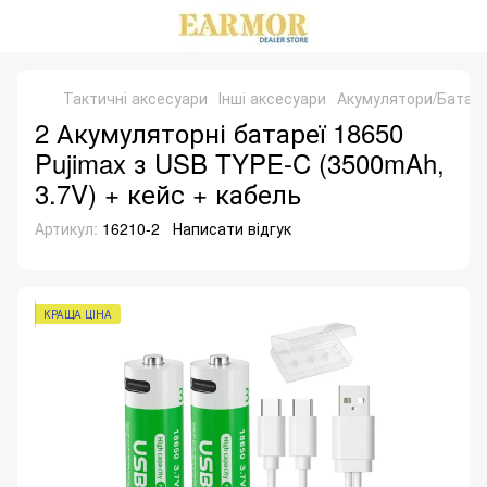
Тактичні аксесуари
Інші аксесуари
Акумулятори/Батар
2 Акумуляторні батареї 18650
Pujimax з USB TYPE-C (3500mAh,
3.7V) + кейс + кабель
Артикул:
16210-2
Написати відгук
КРАЩА ЦІНА