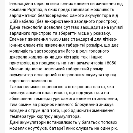
Інноваційна серія літієво-іонних елементів живлення від
компанії Pujimax, в яких представилася можливість
заряджатися безпосередньо самого акумулятора від
USB-кабелю (без використання зарядного пристрою).
Дана технологія дозволяє суттєво заощадити на купівлі
зарядного пристрою та зберегти місце у рюкзаку.
Елемент живлення 18650 має стандартні для літієво-
іонних елементів живлення габаритні розміри, що дає
можливість застосовувати його в ролі головного
джерела живлення як для ліхтарів так і інших
пристроїв, що працюють на типі акумуляторів 18650.
Маючи відносно невеликий габаритний розмір
акумулятор оснащений інтегрованим акумулятор від
короткого замикання.
Також великою перевагою є інтегрована плата, яка
виконує захисні властивості, що відгукуються на
збільшення температури самого елемента живлення,
тим самим за рахунок наявного блокування знижує
вихідний струм для того, щоб здійснити зменшення
температури корпусу акумулятора.
Дані акумулятори встановлюють у багатьох топових
моделях ноутбуків, батареї яких служать не один рік.