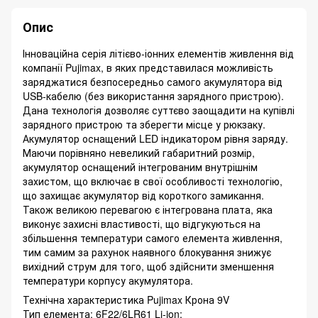
Опис
Інноваційна серія літієво-іонних елементів живлення від
компанії Pujimax, в яких представилася можливість
заряджатися безпосередньо самого акумулятора від
USB-кабелю (без використання зарядного пристрою).
Дана технологія дозволяє суттєво заощадити на купівлі
зарядного пристрою та зберегти місце у рюкзаку.
Акумулятор оснащений LED індикатором рівня заряду.
Маючи порівняно невеликий габаритний розмір,
акумулятор оснащений інтегрованим внутрішнім
захистом, що включає в свої особливості технологію,
що захищає акумулятор від короткого замикання.
Також великою перевагою є інтегрована плата, яка
виконує захисні властивості, що відгукуються на
збільшення температури самого елемента живлення,
тим самим за рахунок наявного блокування знижує
вихідний струм для того, щоб здійснити зменшення
температури корпусу акумулятора.
Технічна характеристика Pujimax Крона 9V
Тип елемента: 6F22/6LR61 Li-ion;