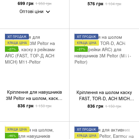
Opsmen Earmor M16C
навушників MSA Sordin,
699 грн
576 грн
1 950 грн
1 104 грн
Койот Brown
Койот
Оптові ціни
ХІТ ПРОДАЖ
ХІТ ПРОДАЖ
КРАЩА ЦІНА
КРАЩА ЦІНА
−27%
−27%
Кріплення для навушників
Кріплення на шолом каску
3M Peltor на шолом, каску з
FAST, TOR-D, ACH MICH
рейками ARC (FAST, ТОР-Д
(рейки ARC) для навушників
836 грн
836 грн
1 150 грн
1 150 грн
ACH MICH) M11-Peltor
3M Peltor (M11-Peltor)
КРАЩА ЦІНА
ХІТ ПРОДАЖ
−46%
КРАЩА ЦІНА