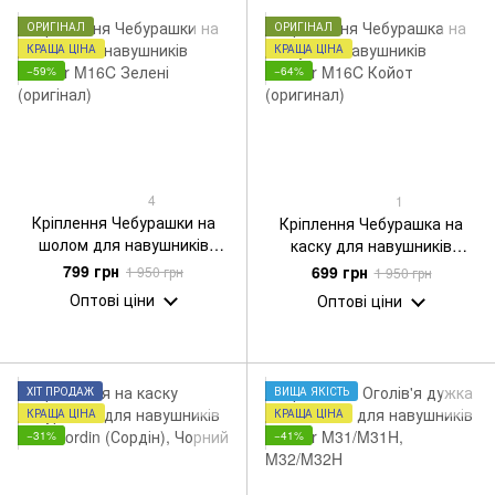
ОРИГІНАЛ
ОРИГІНАЛ
КРАЩА ЦІНА
КРАЩА ЦІНА
−59%
−64%
4
1
Кріплення Чебурашки на
Кріплення Чебурашка на
шолом для навушників
каску для навушників
Earmor M16C Зелені
Earmor M16C Койот
799 грн
699 грн
1 950 грн
1 950 грн
(оригінал)
(оригинал)
Оптові ціни
Оптові ціни
ХІТ ПРОДАЖ
ВИЩА ЯКІСТЬ
КРАЩА ЦІНА
КРАЩА ЦІНА
−31%
−41%