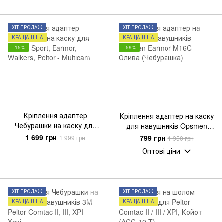
ХІТ ПРОДАЖ
ХІТ ПРОДАЖ
КРАЩА ЦІНА
КРАЩА ЦІНА
−15%
−59%
Кріплення адаптер
Кріплення адаптер на каску
Чебурашки на каску для
для навушників Opsmen
Impact Sport, Earmor,
Earmor M16C Олива
1 699 грн
799 грн
1 999 грн
1 950 грн
Wаlkers, Peltor - Multicam
(Чебурашка)
Оптові ціни
ХІТ ПРОДАЖ
ХІТ ПРОДАЖ
КРАЩА ЦІНА
КРАЩА ЦІНА