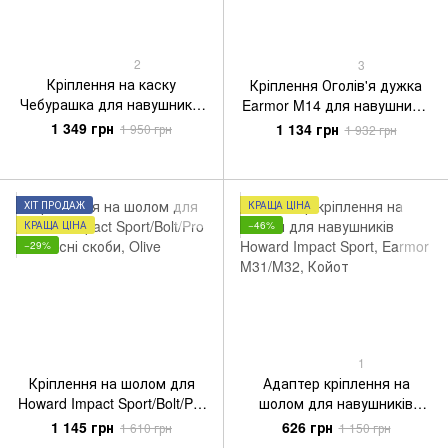
2
3
Кріплення на каску
Кріплення Оголів'я дужка
Чебурашка для навушників
Earmor M14 для навушників
MSA Sordin (Сордін), Чорний
Earmor M31/M31H,
1 349 грн
1 134 грн
1 950 грн
1 932 грн
M32/M32H
ХІТ ПРОДАЖ
КРАЩА ЦІНА
КРАЩА ЦІНА
−46%
−29%
1
Кріплення на шолом для
Адаптер кріплення на
Howard Impact Sport/Bolt/Pro
шолом для навушників
+ запасні скоби, Olive
Howard Impact Sport, Earmor
1 145 грн
626 грн
1 610 грн
1 150 грн
M31/M32, Койот