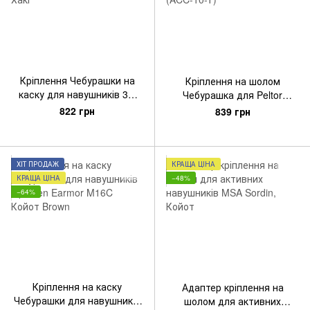
Кріплення Чебурашки на
Кріплення на шолом
каску для навушників 3M
Чебурашка для Peltor
Peltor Comtac II, III, XPI -
Comtac II / III / XPI, Койот
822 грн
839 грн
Хакі
(ACC-10-T)
ХІТ ПРОДАЖ
КРАЩА ЦІНА
КРАЩА ЦІНА
−48%
−64%
Кріплення на каску
Адаптер кріплення на
Чебурашки для навушників
шолом для активних