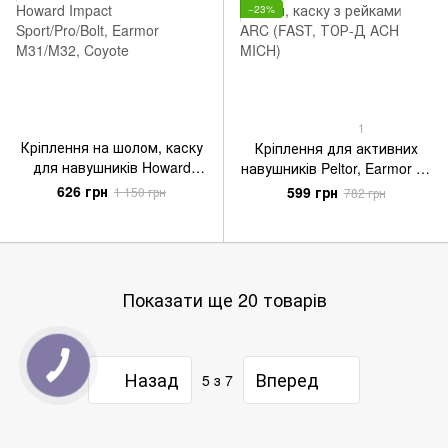
−23%
1
Кріплення на шолом, каску
Кріплення для активних
для навушників Howard
навушників Peltor, Earmor на
Impact Sport/Pro/Bolt, Earmor
шолом, каску з рейками
626 грн
599 грн
1 150 грн
782 грн
M31/M32, Coyote
ARC (FAST, ТОР-Д ACH
MICH)
Показати ще 20 товарів
Назад
Вперед
5
з 7