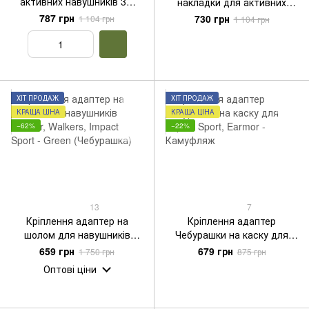
активних навушників 3M
накладки для активних
Peltor COMTAC II, III, XPI
навушників Сордін MSA
787 грн
730 грн
1 104 грн
1 104 грн
Sordin Supreme Pro
ХІТ ПРОДАЖ
ХІТ ПРОДАЖ
КРАЩА ЦІНА
КРАЩА ЦІНА
−62%
−22%
13
7
Кріплення адаптер на
Кріплення адаптер
шолом для навушників
Чебурашки на каску для
Earmor, Wаlkers, Impact
Impact Sport, Earmor -
659 грн
679 грн
1 750 грн
875 грн
Sport - Green (Чебурашка)
Камуфляж
Оптові ціни